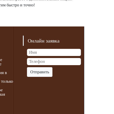
тим быстро и точно!
Онлайн заявка
ме
е
Отправить
ия в
 только
ое
ная