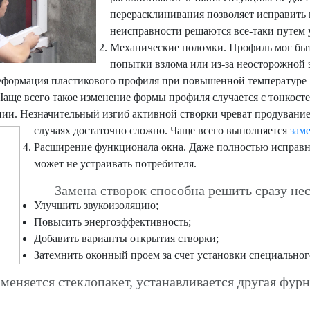
перерасклинивания позволяет исправить 
неисправности решаются все-таки путем 
Механические поломки. Профиль мог быт
попытки взлома или из-за неосторожной 
еформация пластикового профиля при повышенной температуре – 
. Чаще всего такое изменение формы профиля случается с тонко
нии. Незначительный изгиб активной створки чреват продувани
случаях достаточно сложно. Чаще всего выполняется
зам
Расширение функционала окна. Даже полностью исправн
может не устраивать потребителя.
Замена створок способна решить сразу неск
Улучшить звукоизоляцию;
Повысить энергоэффективность;
Добавить варианты открытия створки;
Затемнить оконный проем за счет установки специального
няется стеклопакет, устанавливается другая фурни