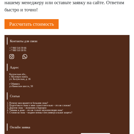
нашему менеджеру или оставьте заявку на сайте. Ответим
быстро и точно!
Рассчитать стоимость
Контакты для связи
+7 960 516 59 66
+7 980 510 30 91
Адрес
Калужская обл.,
г. Малоярославец
ул. Калужская, д. 36
г Обнинск
ул Киевское шоссе, 59
Статьи
Почему нам нравятся большие окна?
Подготовьте окна к зиме самостоятельно – это не сложно!
Дорогие окна – экономия в будущем
Тишина в доме – это не только звукоизоляция окна!
Ставни на окна – модное веянье или универсальная защита?
Онлайн заявка