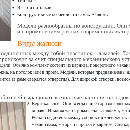
Тип окна
Высота потолков
Конструктивные особенности самих жалюзи.
Модели разнообразны по конструкции. Они м
и с применением разных современных матер
Виды жалюзи
соединенных между собой пластинок – ламелей. Ла
происходит за счет специального механического уст
дели. Обычно комплект состоит из карниза, поворотного меха
кна, на потолок или в проем. Модели, которые предназначены д
тов (в раме сверлятся отверстия). Для широкой створки, возмо
юбителей выращивать комнатные растения на подок
Вертикальные. Они всегда шире горизонтальных
вправо. Нижняя часть утяжелена вставками, кот
Рейки соединены между собой в нижней части. И
механизмом, который спрятан в карнизе. Сам ка