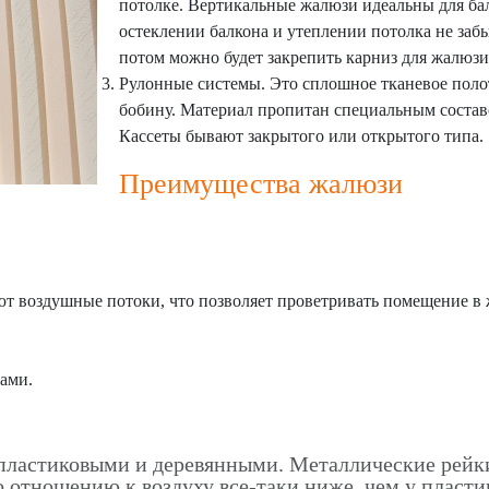
потолке. Вертикальные жалюзи идеальны для ба
остеклении балкона и утеплении потолка не забы
потом можно будет закрепить карниз для жалюзи
Рулонные системы. Это сплошное тканевое поло
бобину. Материал пропитан специальным составо
Кассеты бывают закрытого или открытого типа.
Преимущества жалюзи
 воздушные потоки, что позволяет проветривать помещение в 
ами.
пластиковыми и деревянными. Металлические рейк
о отношению к воздуху все-таки ниже, чем у пласти