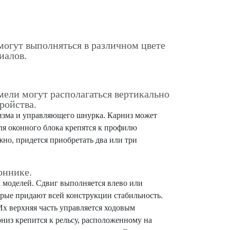
огут выполняться в различном цвете
иалов.
мели могут располагаться вертикально
ройства.
низма и управляющего шнурка. Карниз может
ля оконного блока крепятся к профилю
жно, придется приобретать два или три
оннике.
 моделей. Сдвиг выполняется влево или
орые придают всей конструкции стабильность.
х верхняя часть управляется ходовым
рниз крепится к рельсу, расположенному на