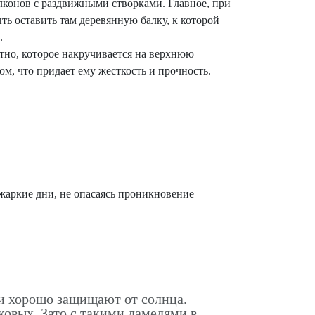
лконов с раздвижными створками. Главное, при
ть оставить там деревянную балку, к которой
.
тно, которое накручивается на верхнюю
м, что придает ему жесткость и прочность.
жаркие дни, не опасаясь проникновение
и хорошо защищают от солнца.
ковых. Зато с такими ламелями в