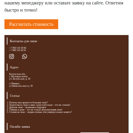
нашему менеджеру или оставьте заявку на сайте. Ответим
быстро и точно!
Рассчитать стоимость
Контакты для связи
+7 960 516 59 66
+7 980 510 30 91
Адрес
Калужская обл.,
г. Малоярославец
ул. Калужская, д. 36
г Обнинск
ул Киевское шоссе, 59
Статьи
Почему нам нравятся большие окна?
Подготовьте окна к зиме самостоятельно – это не сложно!
Дорогие окна – экономия в будущем
Тишина в доме – это не только звукоизоляция окна!
Ставни на окна – модное веянье или универсальная защита?
Онлайн заявка